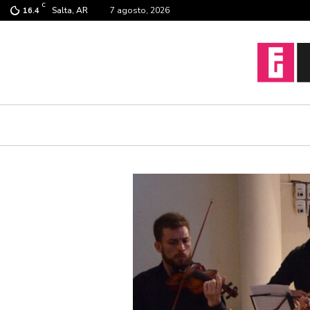
C
Salta, AR
7 agosto, 2026
16.4