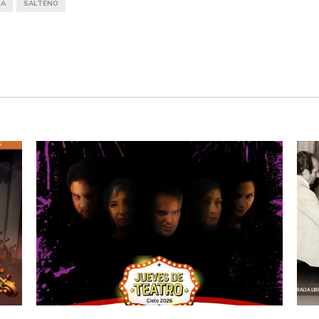
RA
SALTEÑO