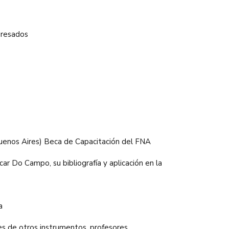
eresados
uenos Aires) Beca de Capacitación del FNA
ar Do Campo, su bibliografía y aplicación en la
a
es de otros instrumentos, profesores.