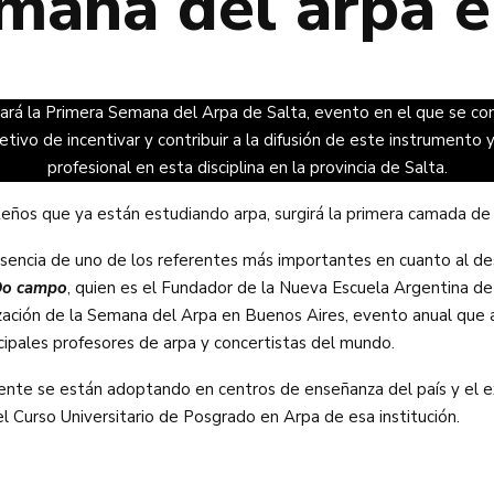
mana del arpa e
ará la Primera Semana del Arpa de Salta, evento en el que se conj
jetivo de incentivar y contribuir a la difusión de este instrumento 
profesional en esta disciplina en la provincia de Salta.
teños que ya están estudiando arpa, surgirá la primera camada de a
esencia de uno de los referentes más importantes en cuanto al desa
Do campo
, quien es el Fundador de la Nueva Escuela Argentina de
anización de la Semana del Arpa en Buenos Aires, evento anual que a
incipales profesores de arpa y concertistas del mundo.
ente se están adoptando en centros de enseñanza del país y el ex
 Curso Universitario de Posgrado en Arpa de esa institución.