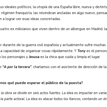
 ideales políticos, la utopía de una España libre, nueva y distint
l régimen franquista, las reivindican ancladas en algo nuevo, pens
n a lograr ver esas ideas concretadas.
uatro ex milicianos que viven dentro de un albergue en Madrid, la
íder durante de la guerra civil española y actualmente sufre much
e la capacidad de organizar cosas rápidamente. Y
Tony
es el person
n los personajes y
Jesusa
es la chica que cuida y limpia el lugar.
de
“A por la tercera”
, charlamos con el asistente de dirección de l
anos qué puede esperar el público de la puesta?
 la obra se divide en seis actos fuertes. La idea es impactar en varia
 la parte actoral. La idea es atacar todos los flancos, contando un dr