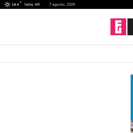
C
Salta, AR
7 agosto, 2026
16.4