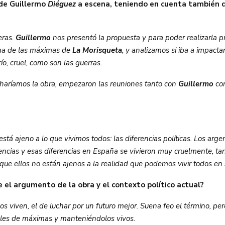
 de Guillermo
Diéguez
a escena, teniendo en cuenta también q
eras.
Guillermo
nos presentó la propuesta y para poder realizarla p
una de las máximas de
La Morisqueta
, y analizamos si iba a impact
río, cruel, como son las guerras.
 haríamos la obra, empezaron las reuniones tanto con
Guillermo
com
tá ajeno a lo que vivimos todos: las diferencias políticas. Los arge
cias y esas diferencias en España se vivieron muy cruelmente, tant
 que ellos no están ajenos a la realidad que podemos vivir todos en
 el argumento de la obra y el contexto político actual?
os viven, el de luchar por un futuro mejor. Suena feo el término, 
eales de máximas y manteniéndolos vivos.