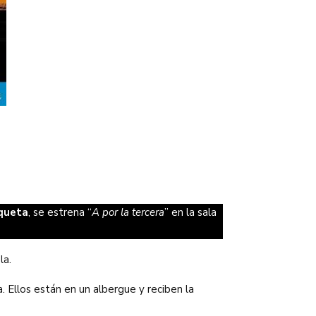
queta
, se estrena “
A por la tercera
” en la sala
ola.
. Ellos están en un albergue y reciben la