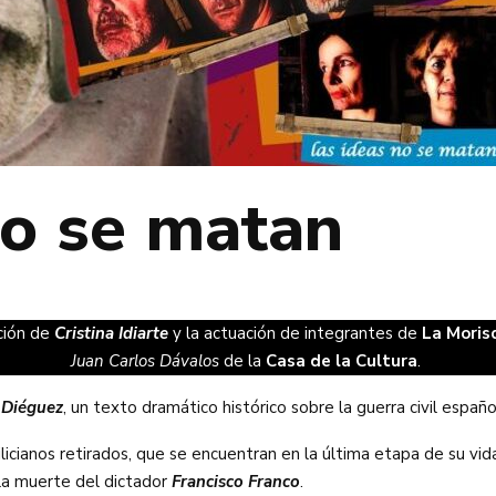
no se matan
cción de
Cristina Idiarte
y la actuación de integrantes de
La Moris
Juan Carlos Dávalos
de la
Casa de la Cultura
.
 Diéguez
, un texto dramático histórico sobre la guerra civil españ
licianos retirados, que se encuentran en la última etapa de su vida
la muerte del dictador
Francisco Franco
.