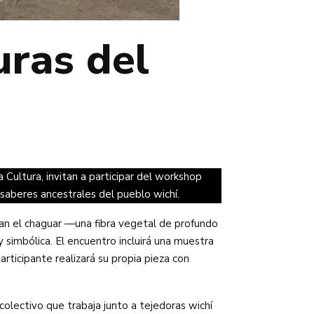
ras del
 Cultura, invitan a participar del workshop
 saberes ancestrales del pueblo wichí.
rman el chaguar —una fibra vegetal de profundo
 simbólica. El encuentro incluirá una muestra
rticipante realizará su propia pieza con
colectivo que trabaja junto a tejedoras wichí