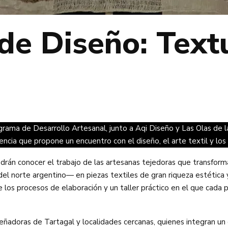
e Diseño: Textu
grama de Desarrollo Artesanal, junto a Aqi Diseño y Las Olas de la
iencia que propone un encuentro con el diseño, el arte textil y los
 podrán conocer el trabajo de las artesanas tejedoras que transfo
del norte argentino— en piezas textiles de gran riqueza estética y
 los procesos de elaboración y un taller práctico en el que cada pa
eñadoras de Tartagal y localidades cercanas, quienes integran un 