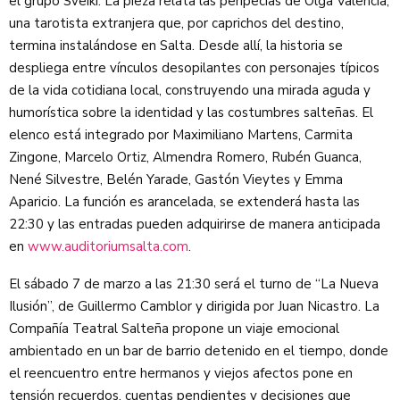
el grupo Sveiki. La pieza relata las peripecias de Olga Valencia,
una tarotista extranjera que, por caprichos del destino,
termina instalándose en Salta. Desde allí, la historia se
despliega entre vínculos desopilantes con personajes típicos
de la vida cotidiana local, construyendo una mirada aguda y
humorística sobre la identidad y las costumbres salteñas. El
elenco está integrado por Maximiliano Martens, Carmita
Zingone, Marcelo Ortiz, Almendra Romero, Rubén Guanca,
Nené Silvestre, Belén Yarade, Gastón Vieytes y Emma
Aparicio. La función es arancelada, se extenderá hasta las
22:30 y las entradas pueden adquirirse de manera anticipada
en
www.auditoriumsalta.com
.
El sábado 7 de marzo a las 21:30 será el turno de “La Nueva
Ilusión”, de Guillermo Camblor y dirigida por Juan Nicastro. La
Compañía Teatral Salteña propone un viaje emocional
ambientado en un bar de barrio detenido en el tiempo, donde
el reencuentro entre hermanos y viejos afectos pone en
tensión recuerdos, cuentas pendientes y decisiones que