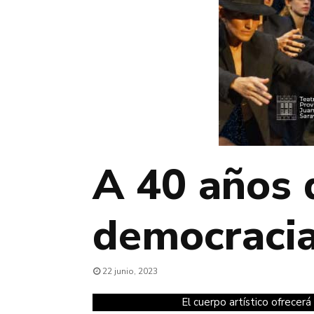
A 40 años 
democraci
22 junio, 2023
El cuerpo artístico ofrece