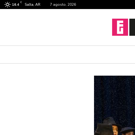
C
Salta, AR
7 agosto, 2026
16.4