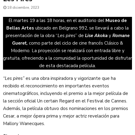
18 diciembre, 2023
El martes 19 a las 18 horas, en el auditorio del
Museo de
Bellas Artes
ubicado en Belgrano 992, se llevará a cabo la
presentación de la obra “
Les pires
” de
Lise Akoka
y
Romane
Gueret,
como parte del ciclo de cine francés Clásico &
Moderno. La proyección se realizará con entrada libre y
gratuita, ofreciendo a la comunidad la oportunidad de disfrutar
de esta destacada película.
“Les pires”
es una obra inspiradora y vigorizante que ha
recibido el reconocimiento en importantes eventos
cinematográficos, incluyendo el premio a la mejor película de
la sección oficial Un certain Regard en el Festival de Cannes.
Además, la película obtuvo dos nominaciones en los premios
Cesar, a mejor ópera prima y mejor actriz revelación para
Mallory Wanecques.