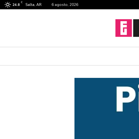
C
Salta, AR
6 agosto, 2026
24.8