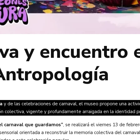
va y encuentro e
Antropología
a
y de las celebraciones de carnaval, el museo propone una activi
n colectiva, vigente y profundamente arraigada en la identidad pr
 el carnaval que guardamos”
, se realizará el viernes 13 de febr
nsorial orientada a reconstruir la memoria colectiva del carnaval a