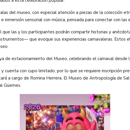
ciados a esta celebración popular.
 salas del museo, con especial atención a piezas de la colección et
n e inmersión sensorial con música, pensada para conectar con las
 que las y los participantes podrán compartir historias y anécdota
 o instrumentos— que evoque sus experiencias carnavaleras. Estos
useo.
aya de estacionamiento del Museo, celebrando el carnaval desde la
s y cuenta con cupo limitado, por lo que se requiere inscripción pr
stará a cargo de Romina Herrera. El Museo de Antropología de Sal
al Güemes.