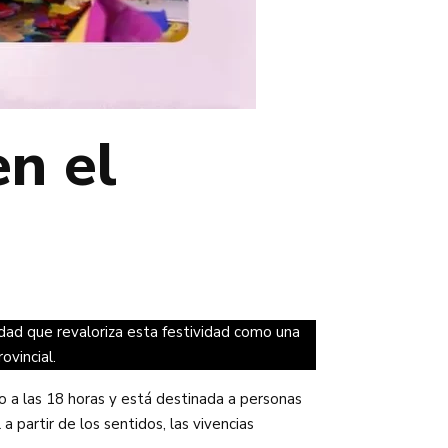
n el
dad que revaloriza esta festividad como una
ovincial.
ero a las 18 horas y está destinada a personas
 partir de los sentidos, las vivencias