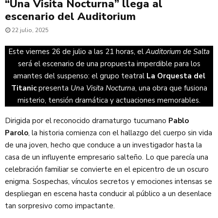
“Una Visita Nocturna” llega al
escenario del Auditorium
22 julio, 2025
Este viernes 26 de julio a las 21 horas, el
Auditorium de Salta
será el escenario de una propuesta imperdible para los
amantes del suspenso: el grupo teatral
La Orquesta del
Titanic
presenta
Una Visita Nocturna
, una obra que fusiona
misterio, tensión dramática y actuaciones memorables.
Dirigida por el reconocido dramaturgo tucumano
Pablo
Parolo
, la historia comienza con el hallazgo del cuerpo sin vida
de una joven, hecho que conduce a un investigador hasta la
casa de un influyente empresario salteño. Lo que parecía una
celebración familiar se convierte en el epicentro de un oscuro
enigma. Sospechas, vínculos secretos y emociones intensas se
despliegan en escena hasta conducir al público a un desenlace
tan sorpresivo como impactante.