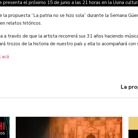
e presenta el próximo 15 de junio a las 21 horas en la Usina cultura
de la propuesta “La patria no se hizo sola” durante la Semana Gü
en relatos hitóricos.
ca a través de que la artista recorrerá sus 31 años haciendo músic
ará trozos de la historia de nuestro país y ella lo acompañará con 
k
acá
La pro