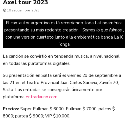
Axel tour 2023
10 septiembre, 2023
El cantautor argentino está recorriendo toda Latinoamérica
presentando su más reciente creación, “
Somos lo que fuimos
“,
con una versión cuarteto junto a la emblemática banda La K
´onga.
La canción se convirtió en tendencia musical a nivel nacional
en todas las plataformas digitales.
Su presentación en Salta será el viernes 29 de septiembre a
las 21 en el teatro Provincial Juan Carlos Saravia, Zuviría 70,
Salta. Las entradas se conseguirán únicamente por
plataforma
entradauno.com
Precios:
Super Pullman $ 6000; Pullman $ 7000; palcos $
8000; platea $ 9000; VIP $10.000.