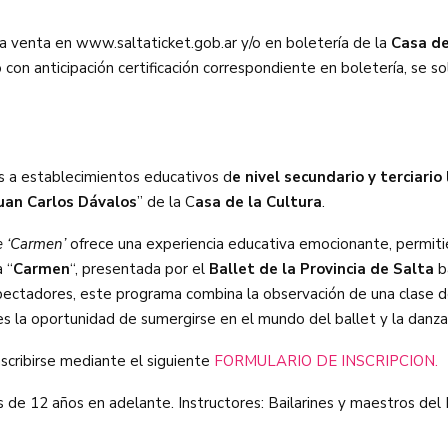
a venta en www.saltaticket.gob.ar y/o en boletería de la
Casa de
n anticipación certificación correspondiente en boletería, se sol
das a establecimientos educativos d
e nivel secundario y terciario
“Juan Carlos Dávalos
” de la C
asa de la Cultura
.
e ‘Carmen’
ofrece una experiencia educativa emocionante, permitién
 “
Carmen
“, presentada por el
Ballet de la Provincia de Salta
ba
spectadores, este programa combina la observación de una clase d
les la oportunidad de sumergirse en el mundo del ballet y la danza
nscribirse mediante el siguiente
FORMULARIO DE INSCRIPCION.
de 12 años en adelante. Instructores: Bailarines y maestros del B