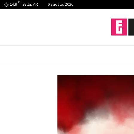
C
Salta, AR
6 agosto, 2026
14.8