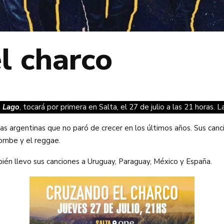
l charco
o Lago
, tocará por primera en Salta, el 27 de julio a las 21 horas. 
s argentinas que no paró de crecer en los últimos años. Sus canci
dombe y el reggae.
bién llevo sus canciones a Uruguay, Paraguay, México y España.