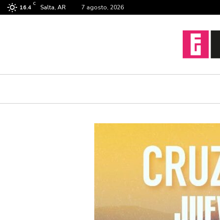
C
Salta, AR
7 agosto, 2026
16.4