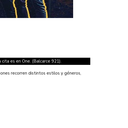
La cita es en One. (Balcarce 921).
ones recorren distintos estilos y géneros,