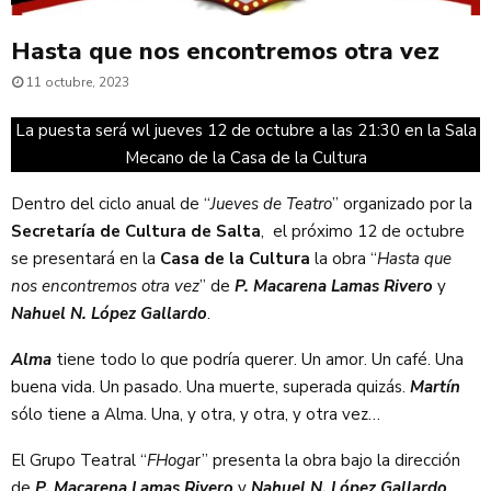
Hasta que nos encontremos otra vez
11 octubre, 2023
La puesta será wl jueves 12 de octubre a las 21:30 en la Sala
Mecano de la Casa de la Cultura
Dentro del ciclo anual de “
Jueves de Teatro
” organizado por la
Secretaría de Cultura de Salta
, el próximo 12 de octubre
se presentará en la
Casa de la Cultura
la obra “
Hasta que
nos encontremos otra vez
” de
P. Macarena Lamas Rivero
y
Nahuel N. López Gallardo
.
Alma
tiene todo lo que podría querer. Un amor. Un café. Una
buena vida. Un pasado. Una muerte, superada quizás.
Martín
sólo tiene a Alma. Una, y otra, y otra, y otra vez…
El Grupo Teatral “
FHoga
r” presenta la obra bajo la dirección
de
P. Macarena Lamas Rivero
y
Nahuel N. López
Gallardo
.