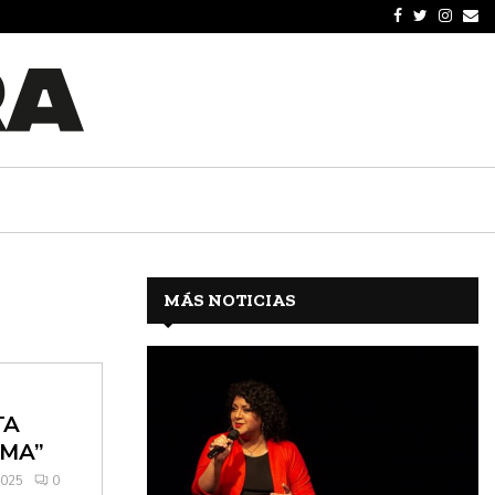
MÁS NOTICIAS
TA
GMA”
2025
0