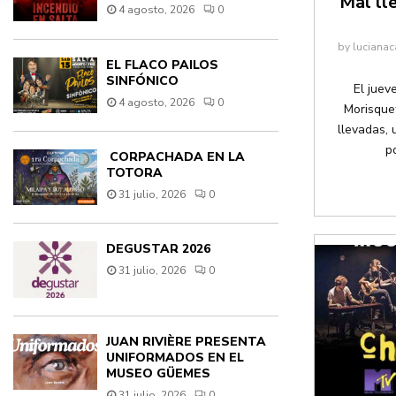
Mal ll
4 agosto, 2026
0
by
lucianac
EL FLACO PAILOS
SINFÓNICO
El juev
4 agosto, 2026
0
Morisquet
llevadas, 
po
CORPACHADA EN LA
TOTORA
31 julio, 2026
0
DEGUSTAR 2026
31 julio, 2026
0
JUAN RIVIÈRE PRESENTA
UNIFORMADOS EN EL
MUSEO GÜEMES
31 julio, 2026
0