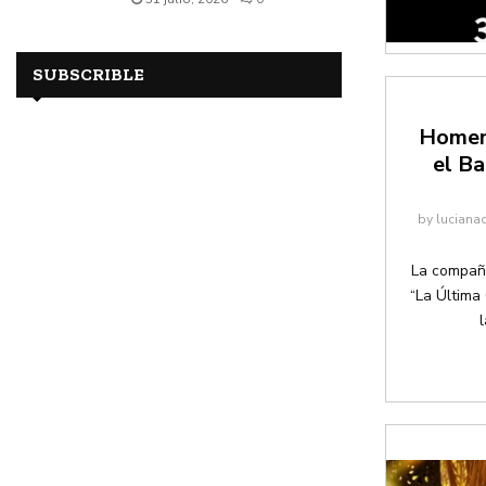
SUBSCRIBLE
Homena
el Ba
by
luciana
La compañ
“La Última 
l