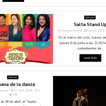
Noticias
Salta Stand U
by
lucianacassina
5 junio, 2024
En el marco del ciclo “Jueves de
jueves 6 de junio a las 21:30 h
comediantes de...
Leer más
Noticias
ana de la danza
assina
17 abril, 2024
0
241
 al 28 de abril, el Teatro