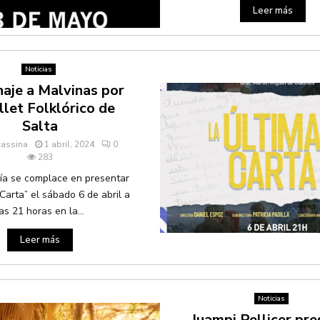
Leer más
Noticias
je a Malvinas por
llet Folklórico de
Salta
cassina
1 abril, 2024
0
283
ía se complace en presentar
Carta” el sábado 6 de abril a
as 21 horas en la...
Leer más
Noticias
Juampi Pellicer pr