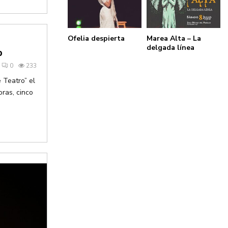
Ofelia despierta
Marea Alta – La
delgada línea
p
0
233
 Teatro” el
oras, cinco