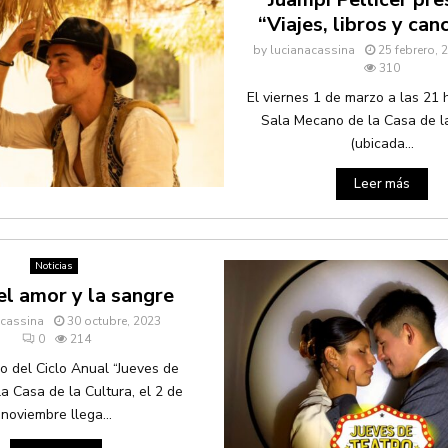
“Viajes, libros y can
by
lucianacassina
25 febrero, 
310
El viernes 1 de marzo a las 21 
Sala Mecano de la Casa de l
(ubicada...
Leer más
Noticias
el amor y la sangre
acassina
30 octubre, 2023
0
214
o del Ciclo Anual “Jueves de
la Casa de la Cultura, el 2 de
noviembre llega...