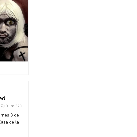
ed
0
323
ernes 3 de
Casa de la