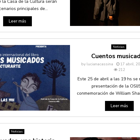
y la Casa de la Cultura serán
cenarios principales de...
Leer más
Noticias
Cuentos musica
by
lucianacassina
17 abril, 2
212
Este 25 de abril a las 19 hs se 
presentación de la OSIJ
conmemoración de William Shak
Leer más
Noticias