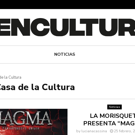
NOTICIAS
e la Cultura
Casa de la Cultura
Noticias
LA MORISQUE
PRESENTA “MA
by
lucianacassina
25 febrero, 