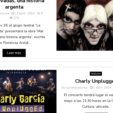
evadas, una historia
argenta
assina
17 abril, 2024
0
274
es 18, el grupo teatral “La
a” presentará la obra “Mal
una historia argenta”, escrita
r Florencia Aroldi....
Leer más
Noticias
Charly Unplugg
by
lucianacassina
1 abril, 2024
El concierto tendrá lugar el vi
mayo a las 21:30 horas en la 
Cultura, ubicada...