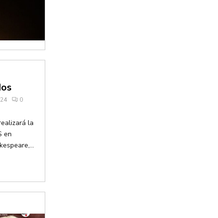
dos
024
0
realizará la
S en
espeare,...