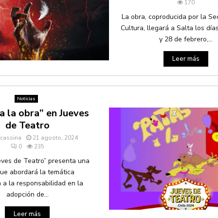
170
La obra, coproducida por la Se
Cultura, llegará a Salta los día
y 28 de febrero,...
Leer más
Noticias
a la obra” en Jueves
de Teatro
acassina
21 agosto, 2024
0
235
ueves de Teatro” presenta una
ue abordará la temática
 a la responsabilidad en la
adopción de...
Leer más