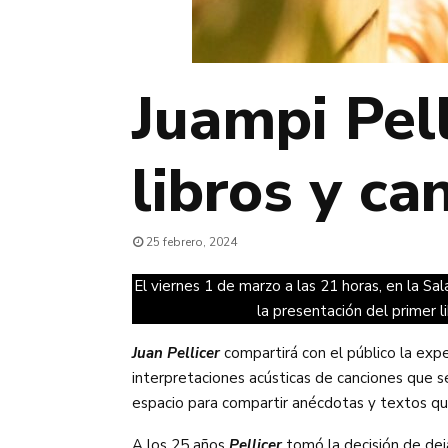
Juampi Pell
libros y ca
25 febrero, 2024
El viernes 1 de marzo a las 21 horas, en la S
la presentación del primer l
Juan Pellicer
compartirá con el público la exper
interpretaciones acústicas de canciones que 
espacio para compartir anécdotas y textos que 
A los 25 años
Pellicer
tomó la decisión de deja