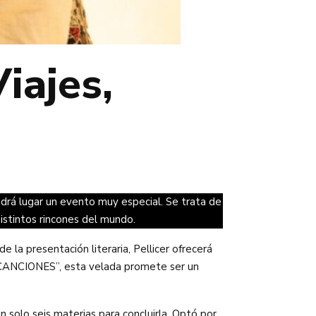
iajes,
drá lugar un evento muy especial. Se trata de
distintos rincones del mundo.
e la presentación literaria, Pellicer ofrecerá
Y CANCIONES”, esta velada promete ser un
 solo seis materias para concluirla. Optó por