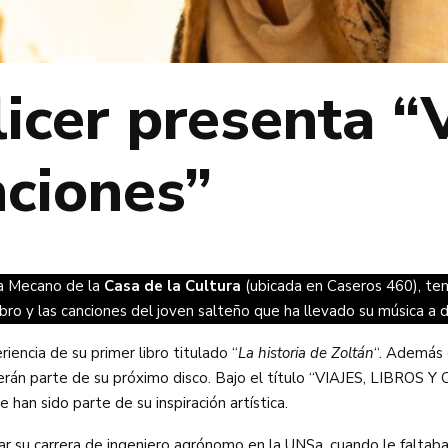
icer presenta “V
nciones”
ala Mecano de la
Casa de la Cultura
(ubicada en Caseros 460), ten
ibro y las canciones del joven salteño que ha llevado su música a 
iencia de su primer libro titulado “
La historia de Zoltán
“. Además d
serán parte de su próximo disco. Bajo el título “VIAJES, LIBROS 
han sido parte de su inspiración artística.
r su carrera de ingeniero agrónomo en la UNSa, cuando le faltaban