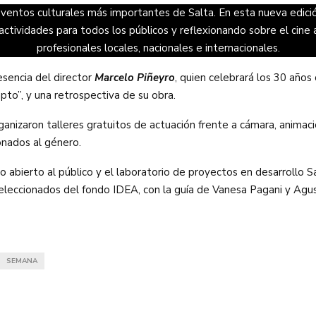
ventos culturales más importantes de Salta. En esta nueva edició
actividades para todos los públicos y reflexionando sobre el cine
profesionales locales, nacionales e internacionales.
esencia del director
Marcelo Piñeyro
, quien celebrará los 30 años
apto”, y una retrospectiva de su obra.
ganizaron talleres gratuitos de actuación frente a cámara, animac
onados al género.
o abierto al público y el laboratorio de proyectos en desarrollo S
seleccionados del fondo IDEA, con la guía de Vanesa Pagani y Agu
SEMANA