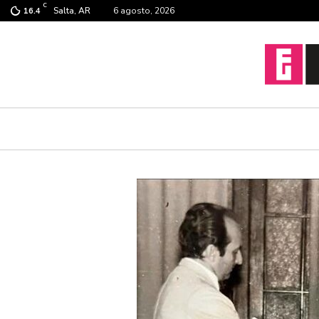
C
Salta, AR
6 agosto, 2026
16.4