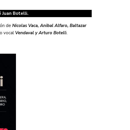
é Juan Botelli.
ción de
Nicolas Vaca, Anibal Alfaro, Baltazar
ío vocal
Vendaval y Arturo Botell
i.