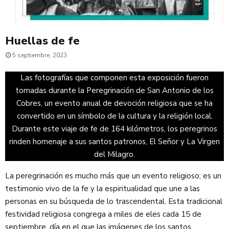
Huellas de fe
5 septiembre, 2023
Las fotografías que componen esta exposición fueron
tomadas durante la Peregrinación de San Antonio de los
Cobres, un evento anual de devoción religiosa que se ha
convertido en un símbolo de la cultura y la religión local.
Durante este viaje de fe de 164 kilómetros, los peregrinos
rinden homenaje a sus santos patronos, El Señor y La Virgen
del Milagro.
La peregrinación es mucho más que un evento religioso; es un
testimonio vivo de la fe y la espiritualidad que une a las
personas en su búsqueda de lo trascendental. Esta tradicional
festividad religiosa congrega a miles de eles cada 15 de
septiembre, día en el que las imágenes de los santos