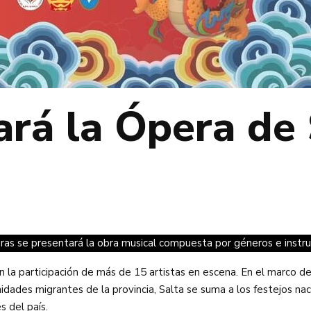
ará la Ópera de
as se presentará la obra musical compuesta por géneros e instrum
n la participación de más de 15 artistas en escena. En el marco de
unidades migrantes de la provincia, Salta se suma a los festejos n
s del país.