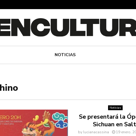
NOTICIAS
chino
Noticias
Se presentará la Óp
Sichuan en Sal
by
lucianacassina
19 enero, 2