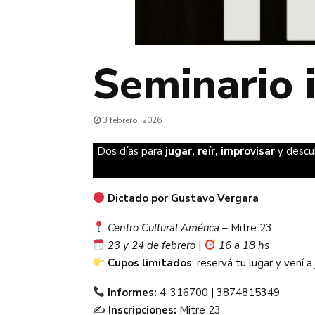
Seminario i
3 febrero, 2026
Dos días para
jugar, reír, improvisar
y descub
Dictado por Gustavo Vergara
Centro Cultural América
– Mitre 23
23 y 24 de febrero
|
16 a 18 hs
Cupos limitados
: reservá tu lugar y vení a
Informes:
4-316700 | 3874815349
✍️
Inscripciones:
Mitre 23