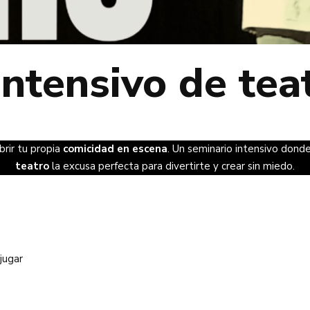
ntensivo de tea
rir tu propia
comicidad en escena
. Un seminario intensivo dond
teatro
la excusa perfecta para divertirte y crear sin miedo.
 jugar