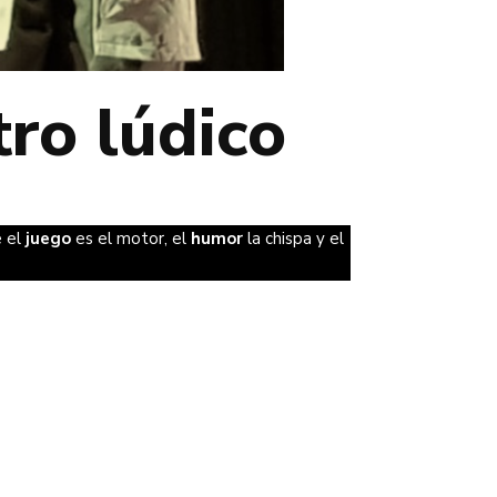
tro lúdico
e el
juego
es el motor, el
humor
la chispa y el