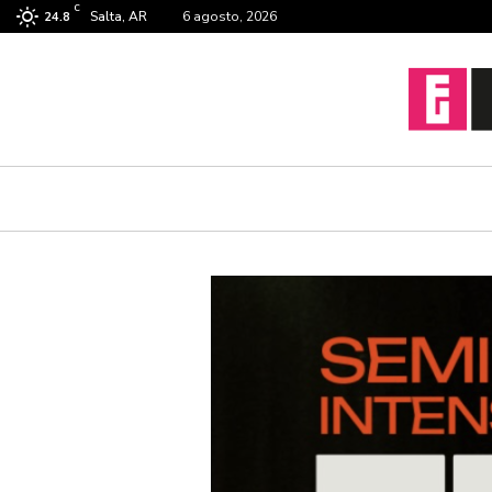
C
Salta, AR
6 agosto, 2026
24.8