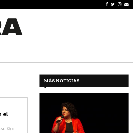
MÁS NOTICIAS
 el
024
0