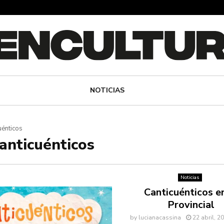
NOTICIAS
uénticos
canticuénticos
Noticias
Canticuénticos en
Provincial
by
lucianacassina
22 abril, 2