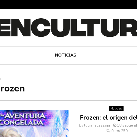
NOTICIAS
n
Frozen
Noticias
Frozen: el origen de
by
lucianacassina
18 septiem
0
250