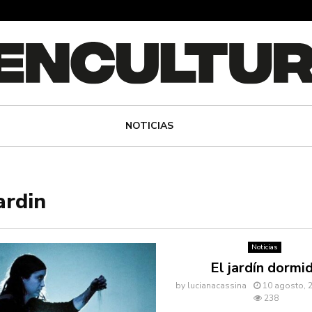
NOTICIAS
ardin
Noticias
El jardín dormi
by
lucianacassina
10 agosto, 
238