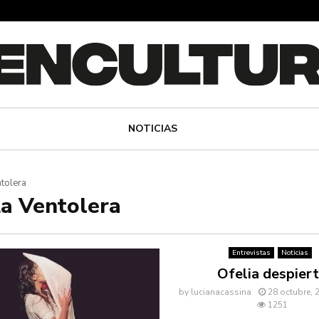
NOTICIAS
tolera
La Ventolera
Entrevistas
Noticias
Ofelia despier
by
lucianacassina
28 octubre, 
1251