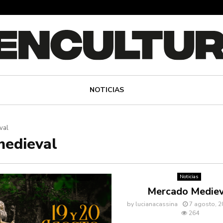
NOTICIAS
val
medieval
Noticias
Mercado Mediev
by
lucianacassina
7 agosto, 2
264