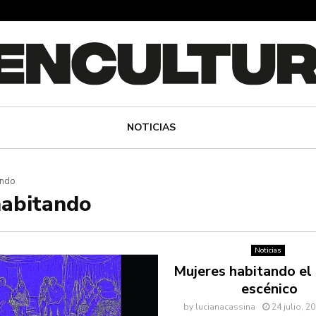
NOTICIAS
ando
habitando
Noticias
Mujeres habitando el
escénico
by
lucianacassina
24 julio, 2