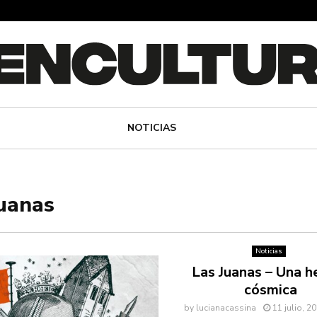
NOTICIAS
s
juanas
Noticias
Las Juanas – Una he
cósmica
by
lucianacassina
11 julio, 2