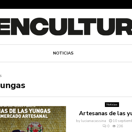
NOTICIAS
s
yungas
Noticias
Artesanas de las y
by
lucianacassina
10 septiem
0
236