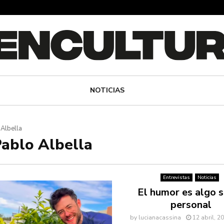
NOTICIAS
 Albella
Pablo Albella
Entrevistas
Noticias
El humor es algo 
personal
by
lucianacassina
12 abril, 2